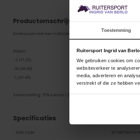
Productomschrijving
Toestemming
Kniekousen met een ruitmotief.
Ruitersport Ingrid van Berl
Maten:
- S (31-35)
We gebruiken cookies om cont
websiteverkeer te analyseren
- M (36-40)
media, adverteren en analys
- L (41-43)
verstrekt of die ze hebben v
Samenstelling: 75% katoen / 20% nylon / 5% elastan.
Specificaties
EAN Code
871481364741