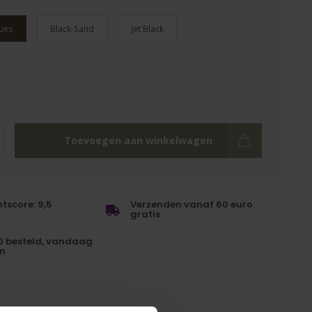
ues
Black-Sand
Jet Black
Toevoegen aan winkelwagen
tscore: 9,5
Verzenden vanaf 60 euro
gratis
0 besteld, vandaag
n