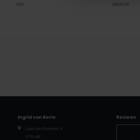
SKU
26806700
Ingrid van Berlo
Reviews
Laan ten Boomen 4
5715 AB