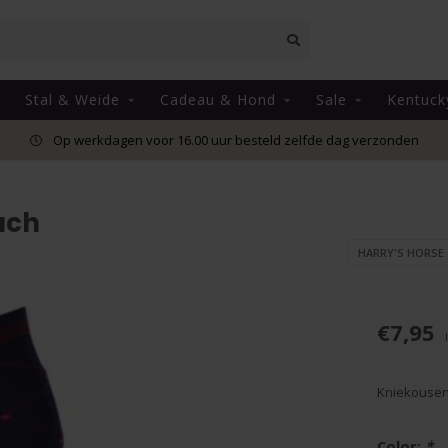
Stal & Weide
Cadeau & Hond
Sale
Kentuck
Op werkdagen voor 16.00 uur besteld zelfde dag verzonden
ach
HARRY'S HORSE
€7,95
Kniekousen 
Color:
*