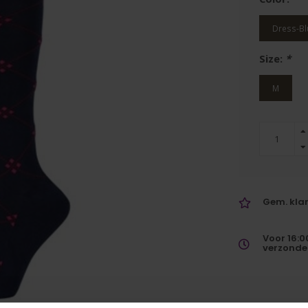
Dress-Bl
Size:
*
M
Gem. klan
Voor 16:0
verzonde