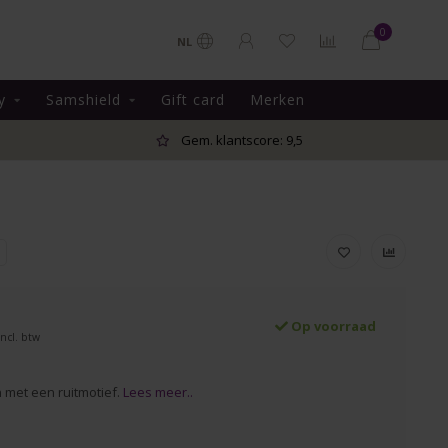
0
NL
y
Samshield
Gift card
Merken
Gem. klantscore: 9,5
Op voorraad
Incl. btw
met een ruitmotief.
Lees meer..