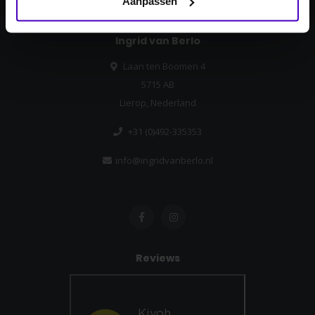
Aanpassen
Ingrid van Berlo
Laan ten Boomen 4
5715 AB
Lierop, Nederland
+31 (0)492-335353
info@ingridvanberlo.nl
Reviews