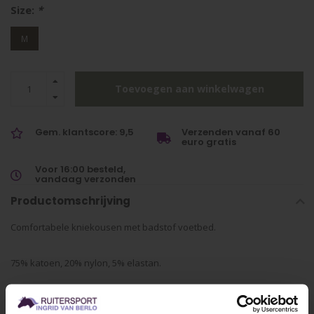
Size:
*
M
Toevoegen aan winkelwagen
Gem. klantscore: 9,5
Verzenden vanaf 60
euro gratis
Voor 16:00 besteld,
vandaag verzonden
Productomschrijving
Comfortabele kniekousen met badstof voetbed.
75% katoen, 20% nylon, 5% elastan.
S (31-35), M (36-40), L (41-43)