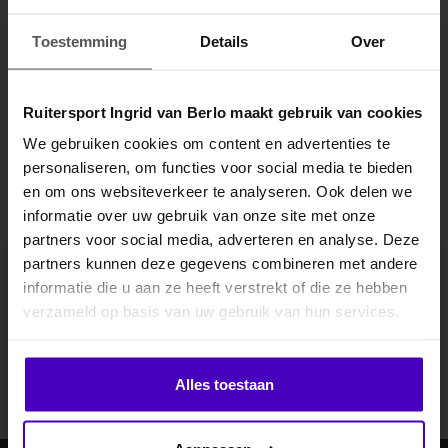
Specificaties
Toestemming
Details
Over
Gerelateerde producten
Ruitersport Ingrid van Berlo maakt gebruik van cookies
We gebruiken cookies om content en advertenties te
personaliseren, om functies voor social media te bieden
MELD JE AAN VOOR
en om ons websiteverkeer te analyseren. Ook delen we
10% KORTING
informatie over uw gebruik van onze site met onze
partners voor social media, adverteren en analyse. Deze
partners kunnen deze gegevens combineren met andere
informatie die u aan ze heeft verstrekt of die ze hebben
.
Abonneer je op onze nieuwsbrief
verzameld op basis van uw gebruik van hun services.
Blijf op de hoogte over onze laatste acties
Klik hier om je korting te ontvangen
Abonneer
Alles toestaan
Nee dankje, ik wil geen korting.