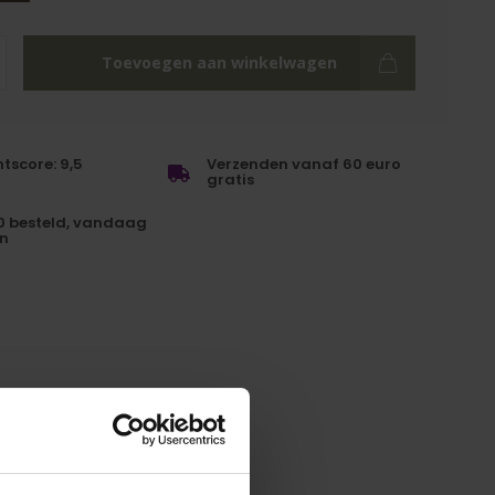
Toevoegen aan winkelwagen
tscore: 9,5
Verzenden vanaf 60 euro
gratis
0 besteld, vandaag
n