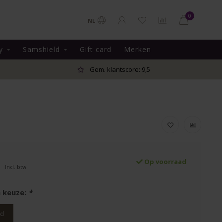
0
NL
y
Samshield
Gift card
Merken
Gem. klantscore: 9,5
Op voorraad
Incl. btw
 keuze:
*
rd