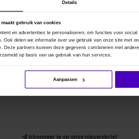
Details
Gerelate
o maakt gebruik van cookies
ent en advertenties te personaliseren, om functies voor social
or de sterke magneet blijven kalkoenen onbeweeglijk
. Ook delen we informatie over uw gebruik van onze site met on
udt of als een paard te¬gen het schaaltje aantikt.
e. Deze partners kunnen deze gegevens combineren met andere i
ompacte formaat in iedere poetskist.
erzameld op basis van uw gebruik van hun services.
Aanpassen
4
Abonneer je op onze nieuwsbrief