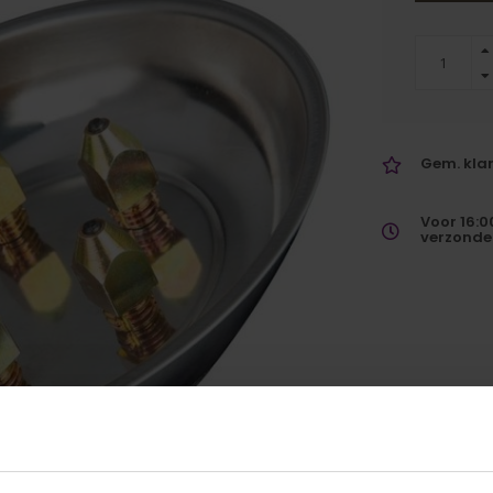
Gem. klan
Voor 16:0
verzonde