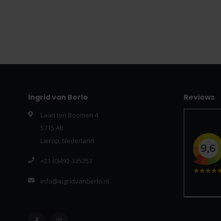
Ingrid van Berlo
Reviews
Laan ten Boomen 4
5715 AB
Lierop, Nederland
+31 (0)492-335353
info@ingridvanberlo.nl