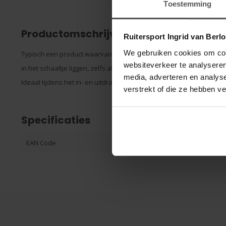
Toestemming
Productomschrijving
Ruitersport Ingrid van Berl
We gebruiken cookies om cont
Typisch een product waarvan je niet wist dat je het nodig had. Do
websiteverkeer te analyseren
in het schaaltje liggen, zelfs als je het schaaltje ondersteboven ho
media, adverteren en analys
Ideaal tijdens het in- en uitdraaien van kalkoenen. Past door het c
verstrekt of die ze hebben v
Specificaties
EAN Code
871480282600