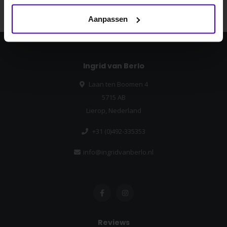
Nee dankje, ik wil geen korting.
Aanpassen
Ingrid van Berlo
Laan ten Boomen 4
5715 AB
Lierop, Nederland
+31 (0)492-335353
info@ingridvanberlo.nl
Reviews