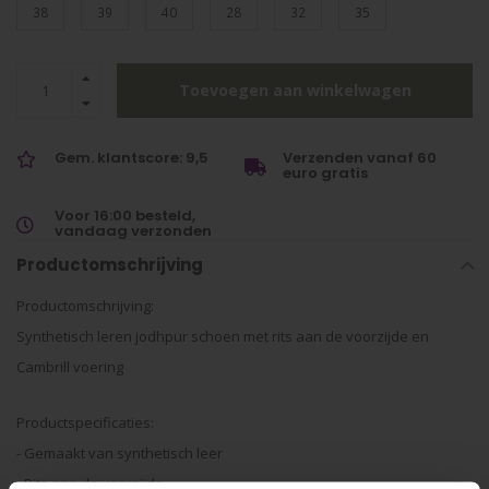
38
39
40
28
32
35
Toevoegen aan winkelwagen
Gem. klantscore: 9,5
Verzenden vanaf 60
euro gratis
Voor 16:00 besteld,
vandaag verzonden
Productomschrijving
Productomschrijving:
Synthetisch leren jodhpur schoen met rits aan de voorzijde en
Cambrill voering
Productspecificaties:
- Gemaakt van synthetisch leer
- Rits aan de voorzijde