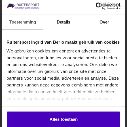
- Cambrill voering
- Rubber zool
Toestemming
Details
Over
Specificaties
Ruitersport Ingrid van Berlo maakt gebruik van cookies
Gerelateerde producten
We gebruiken cookies om content en advertenties te
personaliseren, om functies voor social media te bieden
MELD JE AAN VOOR
en om ons websiteverkeer te analyseren. Ook delen we
10% KORTING
informatie over uw gebruik van onze site met onze
partners voor social media, adverteren en analyse. Deze
partners kunnen deze gegevens combineren met andere
informatie die u aan ze heeft verstrekt of die ze hebben
.
verzameld op basis van uw gebruik van hun services.
Abonneer je op onze nieuwsbrief
Klik hier om je korting te ontvangen
Blijf op de hoogte over onze laatste acties
Alles toestaan
Abonneer