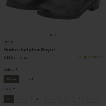
HORKA
Horka Jodphur Royal
€44,95
Op voorraad
Incl. btw
Color:
*
Brown
Black
Size:
*
29
30
31
33
34
36
37