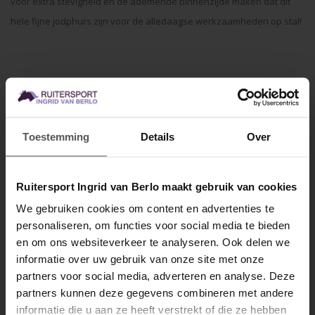
voor extra stevigheid en de ademende binnenzijde maken dat dit
hele fijne jodphurs zijn voor de alledaagse werkzaamheden op stal!
Materiaal:
leer
Materiaal zool:
rubber
Jodhpur met rits en elastische inzet aan de achterkant
Gemaakt van stevig leer met extra versteviging op de neus en
Toestemming
Details
Over
bij de hiel
Aan de linker en rechterzijde voorzien van 2 elastieken
inzetten voor extra comfort
Het lusje aan de achterkant vergemakkelijkt het aantrekken
Ruitersport Ingrid van Berlo maakt gebruik van cookies
Voorzien van decoratief stiksel
Voet gevoerd met ademende stof
We gebruiken cookies om content en advertenties te
personaliseren, om functies voor social media te bieden
MELD JE AAN VOOR
Specificaties
en om ons websiteverkeer te analyseren. Ook delen we
10% KORTING
informatie over uw gebruik van onze site met onze
Gerelateerde producten
partners voor social media, adverteren en analyse. Deze
partners kunnen deze gegevens combineren met andere
informatie die u aan ze heeft verstrekt of die ze hebben
.