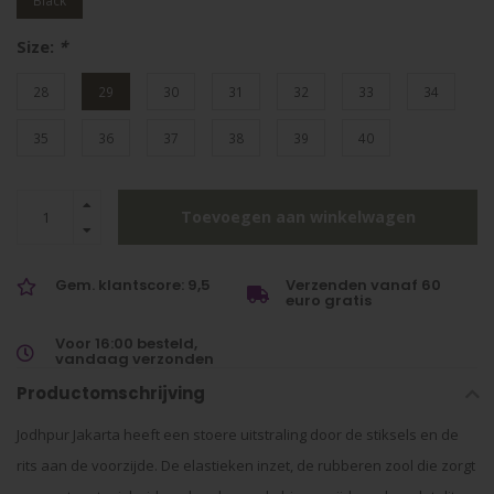
Black
Size:
*
28
29
30
31
32
33
34
35
36
37
38
39
40
Toevoegen aan winkelwagen
Gem. klantscore: 9,5
Verzenden vanaf 60
euro gratis
Voor 16:00 besteld,
vandaag verzonden
Productomschrijving
Jodhpur Jakarta heeft een stoere uitstraling door de stiksels en de
rits aan de voorzijde. De elastieken inzet, de rubberen zool die zorgt