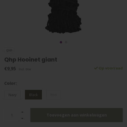
QHP
Qhp Hooinet giant
€9,95
Op voorraad
Incl. btw
Color:
Navy
Black
Red
Toevoegen aan winkelwagen