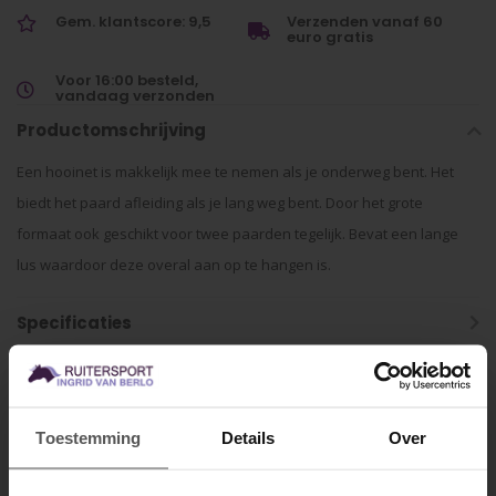
Gem. klantscore: 9,5
Verzenden vanaf 60
euro gratis
Voor 16:00 besteld,
vandaag verzonden
Productomschrijving
Een hooinet is makkelijk mee te nemen als je onderweg bent. Het
biedt het paard afleiding als je lang weg bent. Door het grote
formaat ook geschikt voor twee paarden tegelijk. Bevat een lange
lus waardoor deze overal aan op te hangen is.
Specificaties
Gerelateerde producten
Toestemming
Details
Over