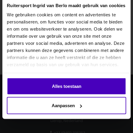
Ruitersport Ingrid van Berlo maakt gebruik van cookies
We gebruiken cookies om content en advertenties te
personaliseren, om functies voor social media te bieden
MELD JE AAN VOOR
en om ons websiteverkeer te analyseren. Ook delen we
10% KORTING
Abonneer je op onze nieuwsbrief
informatie over uw gebruik van onze site met onze
Blijf op de hoogte over onze laatste acties
partners voor social media, adverteren en analyse. Deze
partners kunnen deze gegevens combineren met andere
Abonneer
informatie die u aan ze heeft verstrekt of die ze hebben
.
verzameld op basis van uw gebruik van hun services.
Klik hier om je korting te ontvangen
Alles toestaan
Ingrid van Berlo
Nee dankje, ik wil geen korting.
Laan ten Boomen 4
Aanpassen
5715 AB
Lierop, Nederland
+31 (0)492-335353