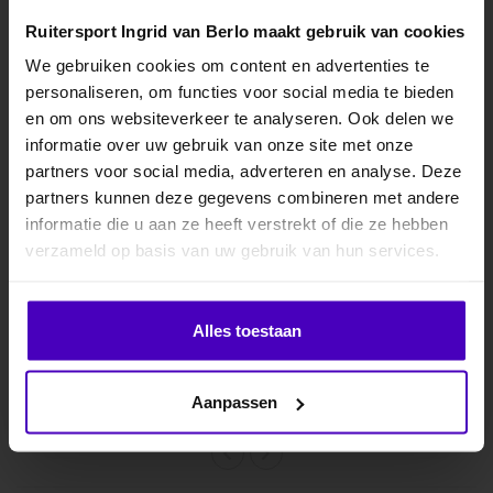
van het moderne paard. Deze twee eigenschappen zorgen ervoor
Ruitersport Ingrid van Berlo maakt gebruik van cookies
dat de TRUST Rotterdam onmerkbaar aansluit aan het hoofd.
We gebruiken cookies om content en advertenties te
personaliseren, om functies voor social media te bieden
MELD JE AAN VOOR
• In de TRUST Rotterdam zit een subtiel TRUST logo in het kopstuk en
en om ons websiteverkeer te analyseren. Ook delen we
10% KORTING
op de frontriem
informatie over uw gebruik van onze site met onze
• De TRUST Rotterdam wordt geleverd in een verpakking van twee
partners voor social media, adverteren en analyse. Deze
unieke TRUST handdoeken
partners kunnen deze gegevens combineren met andere
• De TRUST Rotterdam komt in de combinatie zwart met zilveren
informatie die u aan ze heeft verstrekt of die ze hebben
.
verzameld op basis van uw gebruik van hun services.
gespen en is ook verkrijgbaar met een wit onderlegde neusriem
• Alle gespen zijn brass nickel plated waardoor ze niet gaan roesten
Klik hier om je korting te ontvangen
Alles toestaan
Specificaties
Nee dankje, ik wil geen korting.
Gerelateerde producten
Aanpassen