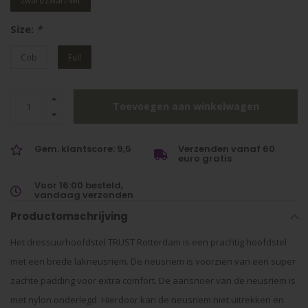
zwart/Zwart-wit
Size:
*
Cob
Full
Toevoegen aan winkelwagen
Gem. klantscore: 9,5
Verzenden vanaf 60
euro gratis
Voor 16:00 besteld,
vandaag verzonden
Productomschrijving
Het dressuurhoofdstel TRUST Rotterdam is een prachtig hoofdstel
met een brede lakneusriem. De neusriem is voorzien van een super
zachte padding voor extra comfort. De aansnoer van de neusriem is
met nylon onderlegd. Hierdoor kan de neusriem niet uitrekken en