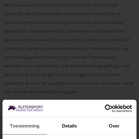
blijft de pasvorm perfect. De uiteinden van de neusriem zijn
versmald, wat zorgt voor meer vrijheid bij het bit. Ook loopt de
neusriem in het midden omhoog. Dit maakt de neusriem dubbel
anatomisch. Daarnaast heeft de sperriem een buckle protector
waardoor de gesp nooit de neus van het paard raakt. De frontriem
is voorzien van de zuiverste kwaliteit Stellux™ steentjes wat zorgt
voor een elegante uitstraling. Deze steentjes zijn deep-set,
waardoor ze er niet uitvallen. Ook de frontriem is ligt gebogen. Het
kopstuk is anatomisch gevormd en teruggesneden voor meer
vrijheid bij de oren. De padding van het kopstuk is zacht maar niet te
dik zodat er direct contact is met paard.
De TRUST Rotterdam is gemaakt van de hoogste kwaliteit Europees
vol-nerf leder. Dit is soepel en wordt nog mooier in het gebruik. Door
deze hoogwaardige kwaliteit heeft de TRUST Rotterdam een lange
Toestemming
Details
Over
levensduur. In ieder ontwerp is rekening gehouden met de vormen