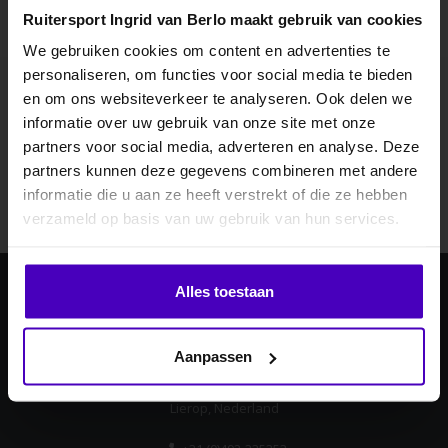
Ruitersport Ingrid van Berlo maakt gebruik van cookies
We gebruiken cookies om content en advertenties te
personaliseren, om functies voor social media te bieden
MELD JE AAN VOOR
en om ons websiteverkeer te analyseren. Ook delen we
10% KORTING
Abonneer je op onze nieuwsbrief
informatie over uw gebruik van onze site met onze
Blijf op de hoogte over onze laatste acties
partners voor social media, adverteren en analyse. Deze
partners kunnen deze gegevens combineren met andere
Abonneer
informatie die u aan ze heeft verstrekt of die ze hebben
.
verzameld op basis van uw gebruik van hun services.
Klik hier om je korting te ontvangen
Alles toestaan
Ingrid van Berlo
Nee dankje, ik wil geen korting.
Laan ten Boomen 4
Aanpassen
5715 AB
Lierop, Nederland