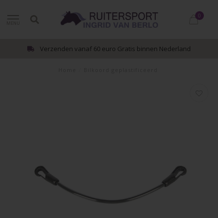
0
MENU
Verzenden vanaf 60 euro Gratis binnen Nederland
Home
/
Bilkoord geplastificeerd