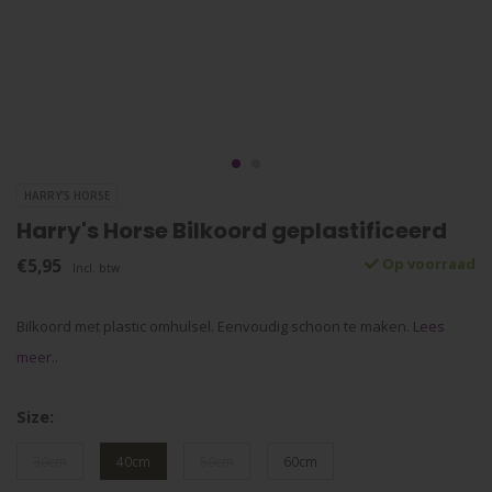
HARRY'S HORSE
Harry's Horse Bilkoord geplastificeerd
€5,95
Op voorraad
Incl. btw
Bilkoord met plastic omhulsel. Eenvoudig schoon te maken.
Lees
meer..
Size:
30cm
40cm
50cm
60cm