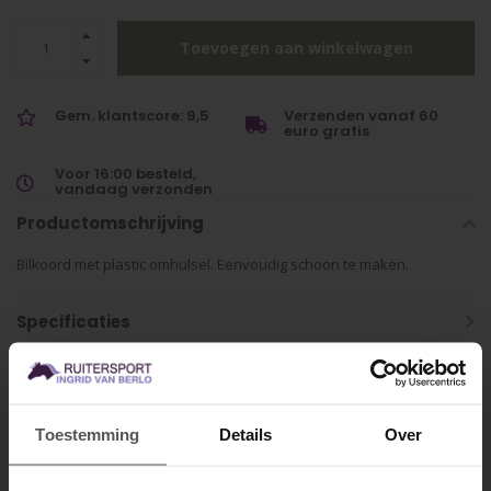
Toevoegen aan winkelwagen
Gem. klantscore: 9,5
Verzenden vanaf 60
euro gratis
Voor 16:00 besteld,
vandaag verzonden
Productomschrijving
Bilkoord met plastic omhulsel. Eenvoudig schoon te maken.
Specificaties
Gerelateerde producten
Toestemming
Details
Over