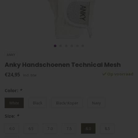
ANKY
Anky Handschoenen Technical Mesh
€24,95
Op voorraad
Incl. btw
Color:
*
White
Black
Black/ Koper
Navy
Size:
*
6.0
6.5
7.0
7.5
8.0
8.5