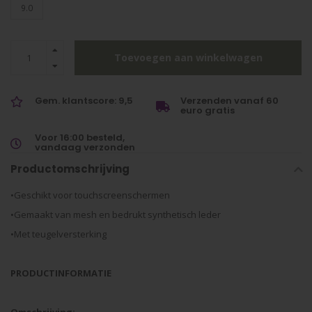
9.0
Toevoegen aan winkelwagen
Gem. klantscore: 9,5
Verzenden vanaf 60
euro gratis
Voor 16:00 besteld,
vandaag verzonden
Productomschrijving
•Geschikt voor touchscreenschermen
•Gemaakt van mesh en bedrukt synthetisch leder
•Met teugelversterking
PRODUCTINFORMATIE