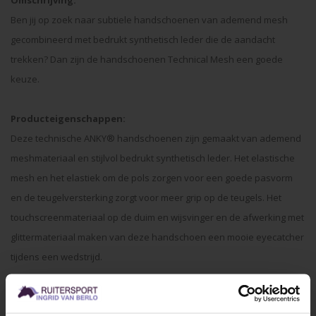
Omschrijving:
Ben jij op zoek naar subtiele handschoenen van ademend mesh
gecombineerd met bedrukt synthetisch leder die de aandacht
trekken? Dan zijn de handschoenen Technical Mesh een goede
keuze.
Producteigenschappen:
Deze technische ANKY® handschoenen zijn gemaakt van ademend
meshmateriaal en stijlvol bedrukt synthetisch leder. Het elastische
mesh en het elastiek om de pols zorgen voor een goede pasvorm
en de teugelversterking zorgt voor meer grip op de teugels. Het
touchscreenmateriaal op de duim en wijsvinger en de afwerking met
glittermateriaal maken van deze handschoen een mooie eyecatcher
tijdens een wedstrijd.
Pasvorm: