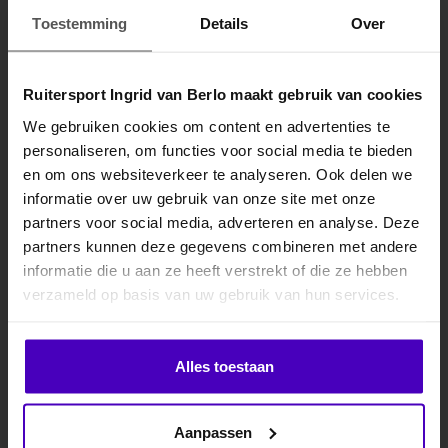
Ze sluiten mooi aan om de pols door middel van een elastische inzet
Toestemming
Details
Over
en een verstelbare klittenbandsluiting.
Wasvoorschrift en garantie:
Ruitersport Ingrid van Berlo maakt gebruik van cookies
De handschoenen zijn wasbaar in de machine op 30 graden.
We gebruiken cookies om content en advertenties te
Gebruik geen wasverzachter. Sluit de klittenband voor het wassen
personaliseren, om functies voor social media te bieden
MELD JE AAN VOOR
en/of gebruik een aparte waszak. Droog de handschoenen na het
en om ons websiteverkeer te analyseren. Ook delen we
10% KORTING
wassen liggend of hang ze op in een geventileerde ruimte. Ze
informatie over uw gebruik van onze site met onze
partners voor social media, adverteren en analyse. Deze
mogen niet in de droogtrommel.
partners kunnen deze gegevens combineren met andere
informatie die u aan ze heeft verstrekt of die ze hebben
.
De garantie op de handschoenen is 1 jaar en is van toepassing op
verzameld op basis van uw gebruik van hun services.
materiaal-, stiksel- en fabrieksfouten. Slijtage valt niet onder de
garantie. Vooral het gebruik van stroeve anti-slip teugels,
Klik hier om je korting te ontvangen
halstertouwen en longeerlijnen (grip op grip), zorgt voor een kortere
Alles toestaan
levensduur.
Nee dankje, ik wil geen korting.
Aanpassen
Specificaties