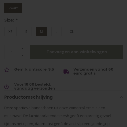
Zwart
Size:
*
XS
S
M
L
XL
Toevoegen aan winkelwagen
Gem. klantscore: 9,5
Verzenden vanaf 60
euro gratis
Voor 16:00 besteld,
vandaag verzonden
Productomschrijving
Deze sportieve handschoen uit onze zomercollectie is een
musthave! De luchtdoorlatende mesh geeft een prettig gevoel
tijdens het rijden, daarnaast geeft de anti-slip een goede grip.