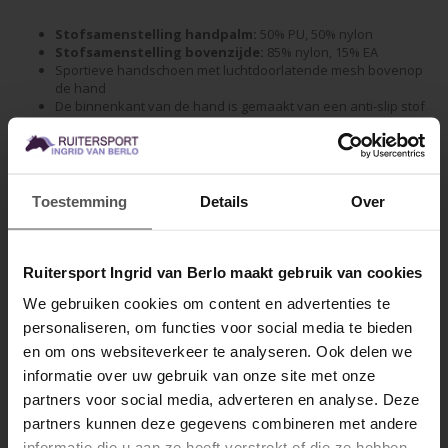
Stofsamenstelling handpalm:
50% PU, 50% nylon
Stofsamenstelling bovenzijde:
85% nylon, 15% EA
Sportieve handschoen met luchtdoorlatende mesh bovenop
de hand
De binnenkant van de hand is gemaakt van een anti-slip stof
voor goede grip
Comfortabel door de stretchende, lichtgewicht en soepele
stof
Klittenbandsluiting met Q-pin
De bovenzijde van de handschoen is gedecoreerd met
Toestemming
Details
Over
"Equestrian Sports"
Voorzien van teugelversteviging tussen de ringvinger en pink
en tussen de wijsvinger en duim
Machine wasbaar op 30 graden. Sluit het klittenband en was
Ruitersport Ingrid van Berlo maakt gebruik van cookies
de handschoenen in een
waszak
. Gebruik bij voorkeur geen
We gebruiken cookies om content en advertenties te
wasverzachter en niet drogen in de droger
personaliseren, om functies voor social media te bieden
MELD JE AAN VOOR
Specificaties
en om ons websiteverkeer te analyseren. Ook delen we
10% KORTING
informatie over uw gebruik van onze site met onze
Gerelateerde producten
partners voor social media, adverteren en analyse. Deze
partners kunnen deze gegevens combineren met andere
informatie die u aan ze heeft verstrekt of die ze hebben
.