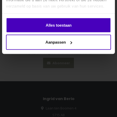
verzameld op basis van uw gebruik van hun services.
Klik hier om je korting te ontvangen
Alles toestaan
Nee dankje, ik wil geen korting.
Aanpassen
Abonneer je op onze nieuwsbrief
Blijf op de hoogte over onze laatste acties
Abonneer
Ingrid van Berlo
Laan ten Boomen 4
5715 AB