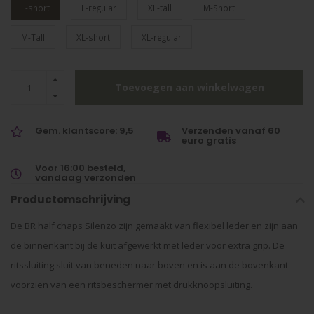
L-short
L-regular
XL-tall
M-Short
M-Tall
XL-short
XL-regular
Toevoegen aan winkelwagen
Gem. klantscore: 9,5
Verzenden vanaf 60
euro gratis
Voor 16:00 besteld,
vandaag verzonden
Productomschrijving
De BR half chaps Silenzo zijn gemaakt van flexibel leder en zijn aan
de binnenkant bij de kuit afgewerkt met leder voor extra grip. De
ritssluiting sluit van beneden naar boven en is aan de bovenkant
voorzien van een ritsbeschermer met drukknoopsluiting.