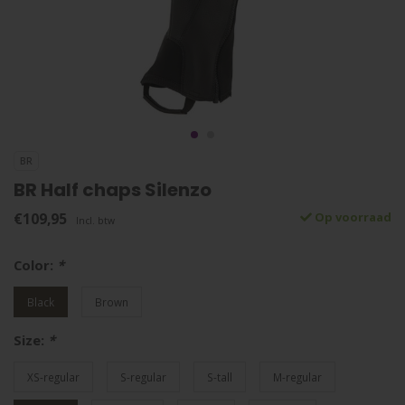
BR
BR Half chaps Silenzo
€109,95
Op voorraad
Incl. btw
Color:
*
Black
Brown
Size:
*
XS-regular
S-regular
S-tall
M-regular