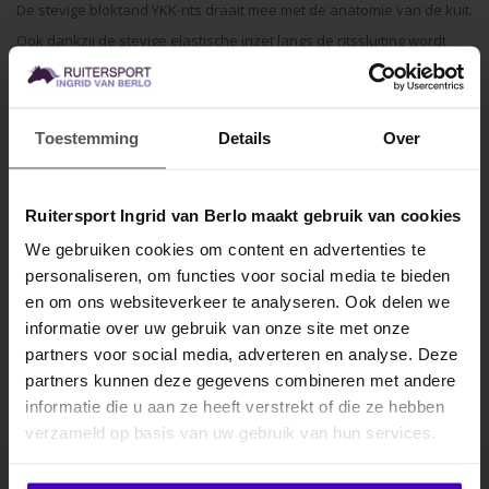
De stevige bloktand YKK-rits draait mee met de anatomie van de kuit.
Ook dankzij de stevige elastische inzet langs de ritssluiting wordt
een perfecte pasvorm verkregen. Het elastische voetenbandje is
verstevigd met leder. De BR half chaps kunnnen gecombineerd
worden met de BR jodhpurs en om die reden zijn ze een comfortabel
Toestemming
Details
Over
en stijlvol alternatief voor rijlaarzen.
Ruitersport Ingrid van Berlo maakt gebruik van cookies
Specificaties
We gebruiken cookies om content en advertenties te
Gerelateerde producten
personaliseren, om functies voor social media te bieden
MELD JE AAN VOOR
en om ons websiteverkeer te analyseren. Ook delen we
10% KORTING
informatie over uw gebruik van onze site met onze
partners voor social media, adverteren en analyse. Deze
partners kunnen deze gegevens combineren met andere
informatie die u aan ze heeft verstrekt of die ze hebben
.
verzameld op basis van uw gebruik van hun services.