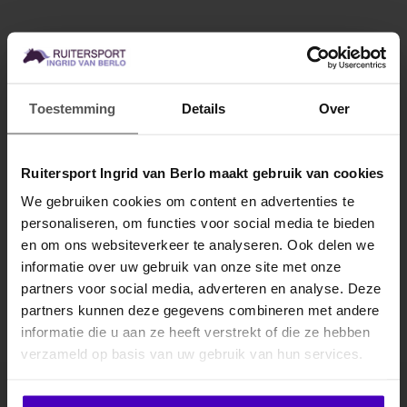
Materiaal:
rubber en polypropyleen
Graasmasker die makkelijk te bevestigen is
Toestemming
Details
Over
Ideaal voor paarden die gevoelig zijn voor teveel gras
Ook geschikt voor paarden die op dieet zijn
Specificaties
Ruitersport Ingrid van Berlo maakt gebruik van cookies
We gebruiken cookies om content en advertenties te
Gerelateerde producten
personaliseren, om functies voor social media te bieden
MELD JE AAN VOOR
en om ons websiteverkeer te analyseren. Ook delen we
10% KORTING
informatie over uw gebruik van onze site met onze
partners voor social media, adverteren en analyse. Deze
partners kunnen deze gegevens combineren met andere
informatie die u aan ze heeft verstrekt of die ze hebben
.
verzameld op basis van uw gebruik van hun services.
Klik hier om je korting te ontvangen