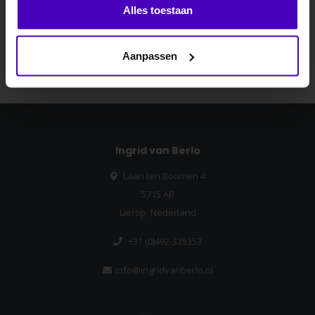
Abonneer je op onze nieuwsbrief
Alles toestaan
Blijf op de hoogte over onze laatste acties
Nee dankje, ik wil geen korting.
Abonneer
Aanpassen
Ingrid van Berlo
Laan ten Boomen 4
5715 AB
Lierop, Nederland
+31 (0)492-335353
info@ingridvanberlo.nl