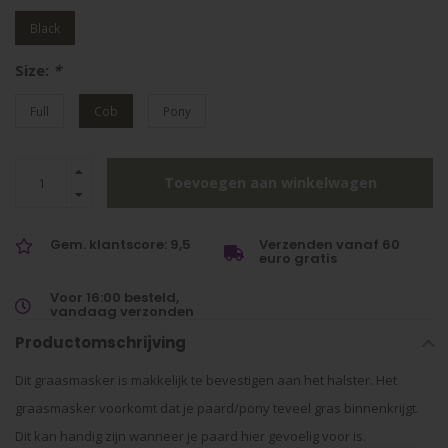
Black
Size:
*
Full
Cob
Pony
Toevoegen aan winkelwagen
Gem. klantscore: 9,5
Verzenden vanaf 60
euro gratis
Voor 16:00 besteld,
vandaag verzonden
Productomschrijving
Dit graasmasker is makkelijk te bevestigen aan het halster. Het
graasmasker voorkomt dat je paard/pony teveel gras binnenkrijgt.
Dit kan handig zijn wanneer je paard hier gevoelig voor is.