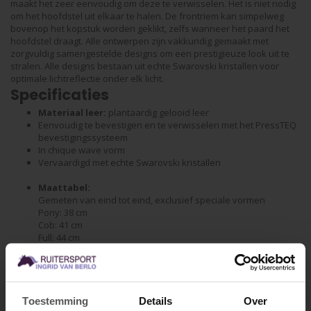
maakt het zeer eenvoudig om deze te verwisselen. Het is niet nodig
om het hoofdstel uit elkaar te halen. De frontriem kan simpelweg
bovenop het kopstuk worden geklikt, zelfs wanneer het paard het
hoofdstel draagt. Alle ontwerpen zijn vakkundig gemaakt met
zorgvuldig samengestelde designs om een prestigieuze look uit te
stralen. Alle designs bestaan uit echte Swarovski kristallen voor
optimale lichtreflectie onder elk licht.
Specificaties
Materiaal leer:
plantaardig gelooid leer
Eenvoudig te bevestigen en te verwisselen met het PressTEQ
bevestigingssysteem
In chique wave vorm
Vervaardigd met echte Swarovski kristallen
Maattabel:
Gemeten van eind tot eind, exclusief speciale vormen
Pony: 38 cm
Cob: 41 cm
Full: 44 cm
Extra Full: 46 cm
Specificaties
Toestemming
Details
Over