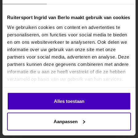
Gerelateerde producten
Ruitersport Ingrid van Berlo maakt gebruik van cookies
We gebruiken cookies om content en advertenties te
personaliseren, om functies voor social media te bieden
MELD JE AAN VOOR
en om ons websiteverkeer te analyseren. Ook delen we
10% KORTING
informatie over uw gebruik van onze site met onze
partners voor social media, adverteren en analyse. Deze
partners kunnen deze gegevens combineren met andere
informatie die u aan ze heeft verstrekt of die ze hebben
.
PRESTEQ
PRESTEQ
Hoofdstel FaySport
Hoofdstel FaySport
verzameld op basis van uw gebruik van hun services.
Glitter
Na uitgebreid onderzoek
Het populaire FaySport
Klik hier om je korting te ontvangen
Alles toestaan
naar de anatomie van het
hoofdstel in een nieuw
paardenhoofd, heeft
jasje; het FaySport Glitter
€194,95
€229,95
PresTeq het..
hoofds..
Nee dankje, ik wil geen korting.
Aanpassen