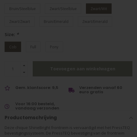
Bruin/Steelblue
Zwart/Steelblue
Zwart/Wit
Zwart/Zwart
Bruin/Emerald
Zwart/Emerald
Size:
*
Cob
Full
Pony
Toevoegen aan winkelwagen
Gem. klantscore: 9,5
Verzenden vanaf 60
euro gratis
Voor 16:00 besteld,
vandaag verzonden
Productomschrijving
Deze chique ShineBright frontriem is vervaardigd met het PressTEQ
bevestigingssysteem. De PressTEQ bevestiging van de frontriem