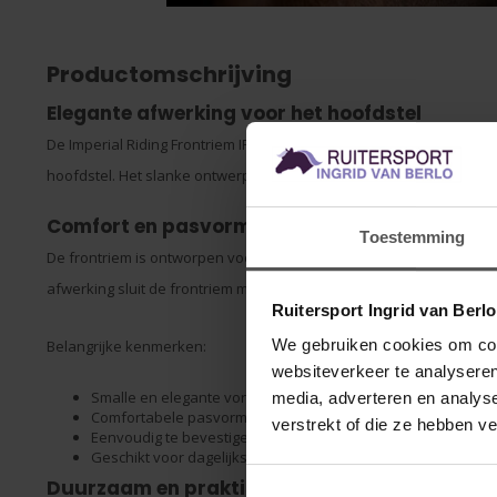
Productomschrijving
Elegante afwerking voor het hoofdstel
De Imperial Riding Frontriem IRH Slim is een smalle en stijlvolle fron
hoofdstel. Het slanke ontwerp geeft een elegante look en past perf
Comfort en pasvorm
Toestemming
De frontriem is ontworpen voor een comfortabele ligging op het v
afwerking sluit de frontriem mooi aan zonder te knellen of te versch
Ruitersport Ingrid van Berl
We gebruiken cookies om cont
Belangrijke kenmerken:
websiteverkeer te analyseren
Smalle en elegante vormgeving
media, adverteren en analys
Comfortabele pasvorm voor het paard
verstrekt of die ze hebben v
Eenvoudig te bevestigen aan het hoofdstel
Geschikt voor dagelijks gebruik en wedstrijden
Duurzaam en praktisch