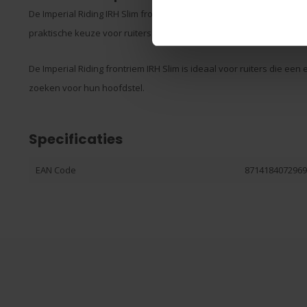
De Imperial Riding IRH Slim frontriem is gemaakt van stevig materiaa
praktische keuze voor ruiters die hun hoofdstel willen voorzien van
De Imperial Riding frontriem IRH Slim is ideaal voor ruiters die e
zoeken voor hun hoofdstel.
Specificaties
EAN Code
871418407296