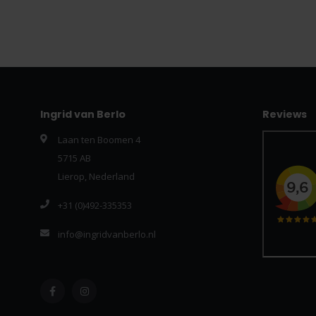
Ingrid van Berlo
Reviews
Laan ten Boomen 4
5715 AB
Lierop, Nederland
+31 (0)492-335353
info@ingridvanberlo.nl