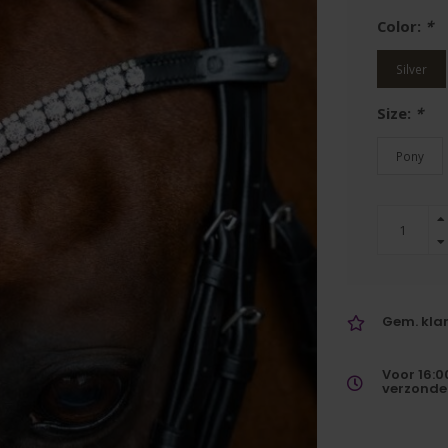
Color:
*
Silver
Size:
*
Pony
Gem. klan
Voor 16:0
verzonde