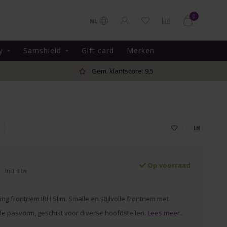
0
NL
y
Samshield
Gift card
Merken
Gem. klantscore: 9,5
Op voorraad
Incl. btw
ing frontriem IRH Slim. Smalle en stijlvolle frontriem met
e pasvorm, geschikt voor diverse hoofdstellen.
Lees meer..