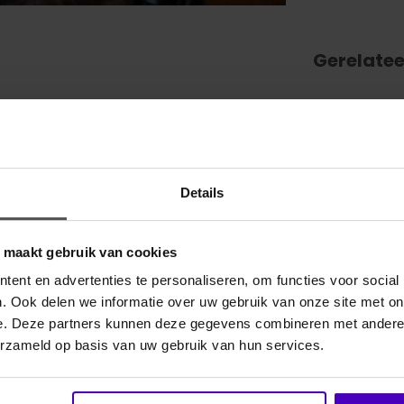
Gerelate
triem die zorgt voor een verfijnde uitstraling van het
ect bij verschillende soorten hoofdstellen.
Details
oorhoofd van het paard. Dankzij de soepele
uiven tijdens het rijden.
o maakt gebruik van cookies
ent en advertenties te personaliseren, om functies voor social
. Ook delen we informatie over uw gebruik van onze site met on
e. Deze partners kunnen deze gegevens combineren met andere i
erzameld op basis van uw gebruik van hun services.