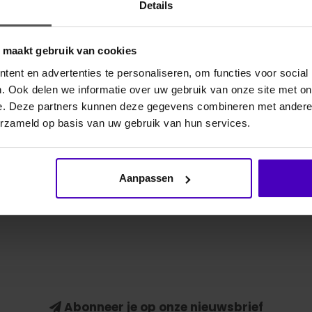
Details
Gerelate
o maakt gebruik van cookies
ent en advertenties te personaliseren, om functies voor social
emaakt van superzacht microfleece, ontworpen om
. Ook delen we informatie over uw gebruik van onze site met on
 trainingen. Ze onderscheiden zich door hun
e. Deze partners kunnen deze gegevens combineren met andere i
rgrond van PU-leer.
erzameld op basis van uw gebruik van hun services.
Aanpassen
4
Abonneer je op onze nieuwsbrief