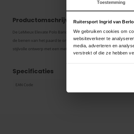
Toestemming
Productomschrijving
Ruitersport Ingrid van Berl
We gebruiken cookies om cont
De LeMieux Elevate Polo Bandages zijn hoogwaardige bandages g
websiteverkeer te analyseren
de benen van het paard te ondersteunen en te beschermen tijdens
media, adverteren en analys
stijlvolle ontwerp met een metalen LeMieux-embleem op een achte
verstrekt of die ze hebben v
Specificaties
EAN Code
506324012702