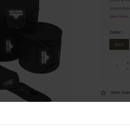
paard te on
onderscheid
Lees meer..
Color:
Black
Gem. klan
Voor 16:0
verzonde