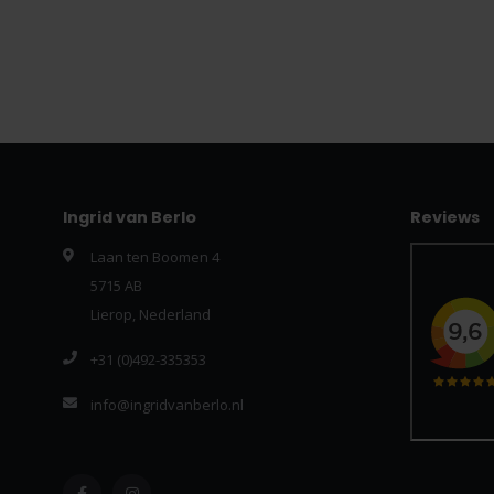
Ingrid van Berlo
Reviews
Laan ten Boomen 4
5715 AB
Lierop, Nederland
+31 (0)492-335353
info@ingridvanberlo.nl