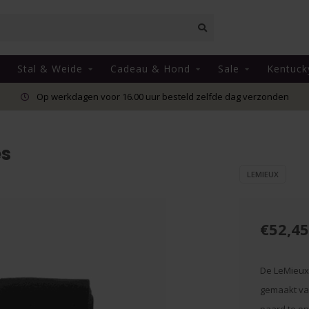
Stal & Weide
Cadeau & Hond
Sale
Kentuck
Op werkdagen voor 16.00 uur besteld zelfde dag verzonden
es
LEMIEUX
€52,45
De LeMieux
gemaakt va