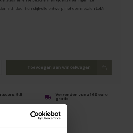
dersteunen en te beschermen tijdens trainingen. Ze
en zich door hun stijlvolle ontwerp met een metalen LeMi
Toevoegen aan winkelwagen
tscore: 9,5
Verzenden vanaf 60 euro
gratis
0 besteld, vandaag
n