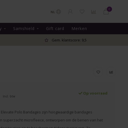
0
NL
y
Samshield
Gift card
Merken
Gem. klantscore: 9,5
Op voorraad
Incl. btw
 Elevate Polo Bandages zijn hoogwaardige bandages
n superzacht microfleece, ontworpen om de benen van het