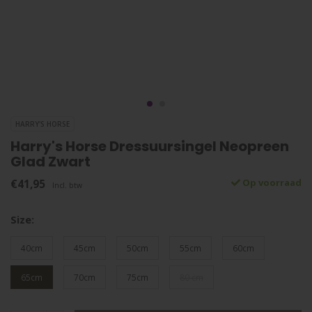
HARRY'S HORSE
Harry's Horse Dressuursingel Neopreen
Glad Zwart
€41,95
Op voorraad
Incl. btw
Size:
40cm
45cm
50cm
55cm
60cm
65cm
70cm
75cm
80 cm