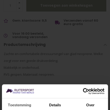
Toevoegen aan winkelwagen
Gem. klantscore: 9,5
Verzenden vanaf 60
euro gratis
Voor 16:00 besteld,
vandaag verzonden
Productomschrijving
Zachte en comfortabele dressuursingel van glad neoprene. Welke
zorgt voor een goede drukverdeling.
Makkelijk in onderhoud.
RVS gespen. Materiaal: neopreen.
Specificaties
Gerelateerde producten
Toestemming
Details
Over