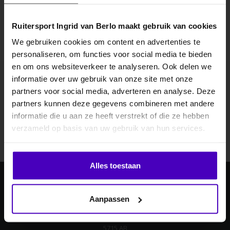
Ruitersport Ingrid van Berlo maakt gebruik van cookies
We gebruiken cookies om content en advertenties te
personaliseren, om functies voor social media te bieden
MELD JE AAN VOOR
en om ons websiteverkeer te analyseren. Ook delen we
10% KORTING
informatie over uw gebruik van onze site met onze
Abonneer je op onze nieuwsbrief
partners voor social media, adverteren en analyse. Deze
partners kunnen deze gegevens combineren met andere
Blijf op de hoogte over onze laatste acties
informatie die u aan ze heeft verstrekt of die ze hebben
.
Abonneer
verzameld op basis van uw gebruik van hun services.
Klik hier om je korting te ontvangen
Alles toestaan
Nee dankje, ik wil geen korting.
Ingrid van Berlo
Aanpassen
Laan ten Boomen 4
5715 AB