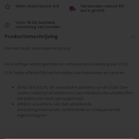
Gem. klantscore: 9,5
Verzenden vanaf 60
euro gratis
Voor 16:00 besteld,
vandaag verzonden
Productomschrijving
Klei met dode zeezouten en arnica
De krachtige adstringerende en ontspannende werking van COOL
CLAY helpt effectief bij het herstellen van ledematen en spieren.
DEAD SEA SALTS: de osmotische activiteit van de Dode Zee-
zouten helpt bij het elimineren van metabolische afvalstoffen
die tijdens het werk zijn opgehoopt
ARNICA: essentiële olie met uitstekende
ontstekingsremmende, tonifiërende en ontspannende
eigenschappen