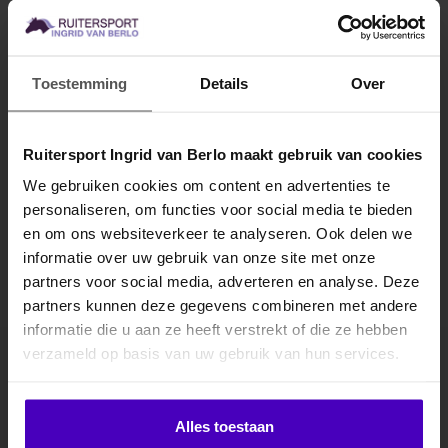
Spreid een gelijkmatige laag uit over de ledematen van het paard en
laat het 10-12 uur werken. Cool Clay moet koud worden aangebracht
en er is geen verband nodig.
Toestemming
Details
Over
Specificaties
Ruitersport Ingrid van Berlo maakt gebruik van cookies
Gerelateerde producten
We gebruiken cookies om content en advertenties te
personaliseren, om functies voor social media te bieden
MELD JE AAN VOOR
en om ons websiteverkeer te analyseren. Ook delen we
10% KORTING
informatie over uw gebruik van onze site met onze
partners voor social media, adverteren en analyse. Deze
partners kunnen deze gegevens combineren met andere
informatie die u aan ze heeft verstrekt of die ze hebben
.
verzameld op basis van uw gebruik van hun services.
Abonneer je op onze nieuwsbrief
Klik hier om je korting te ontvangen
Blijf op de hoogte over onze laatste acties
Alles toestaan