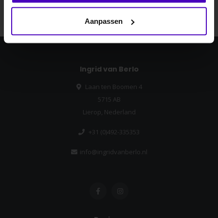
Abonneer
Nee dankje, ik wil geen korting.
Aanpassen
Ingrid van Berlo
Laan ten Boomen 4
5715 AB
Lierop, Nederland
+31 (0)492-335353
info@ingridvanberlo.nl