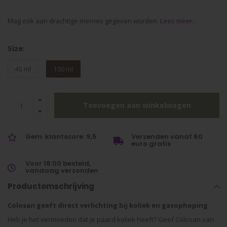
Mag ook aan drachtige merries gegeven worden.
Lees meer..
Size:
45 ml
100 ml
Toevoegen aan winkelwagen
Gem. klantscore: 9,5
Verzenden vanaf 60
euro gratis
Voor 16:00 besteld,
vandaag verzonden
Productomschrijving
Colosan geeft direct verlichting bij koliek en gasophoping
Heb je het vermoeden dat je paard koliek heeft? Geef Colosan van