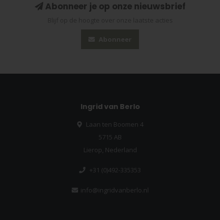
Abonneer je op onze nieuwsbrief
Blijf op de hoogte over onze laatste acties
Abonneer
Ingrid van Berlo
Laan ten Boomen 4
5715 AB
Lierop, Nederland
+31 (0)492-335353
info@ingridvanberlo.nl