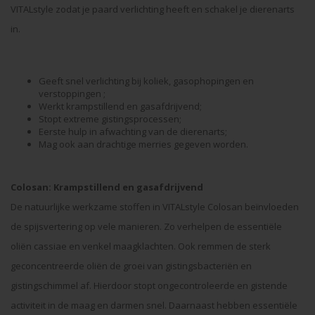
VITALstyle zodat je paard verlichting heeft en schakel je dierenarts
in.
Geeft snel verlichting bij koliek, gasophopingen en
verstoppingen ;
Werkt krampstillend en gasafdrijvend;
Stopt extreme gistingsprocessen;
Eerste hulp in afwachting van de dierenarts;
Mag ook aan drachtige merries gegeven worden.
Colosan: Krampstillend en gasafdrijvend
De natuurlijke werkzame stoffen in VITALstyle Colosan beïnvloeden
de spijsvertering op vele manieren. Zo verhelpen de essentiële
oliën cassiae en venkel maagklachten. Ook remmen de sterk
geconcentreerde oliën de groei van gistingsbacteriën en
gistingschimmel af. Hierdoor stopt ongecontroleerde en gistende
activiteit in de maag en darmen snel. Daarnaast hebben essentiële