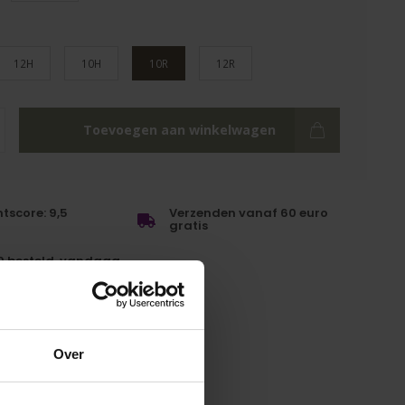
12H
10H
10R
12R
Toevoegen aan winkelwagen
tscore: 9,5
Verzenden vanaf 60 euro
gratis
0 besteld, vandaag
n
Over