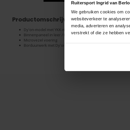
Ruitersport Ingrid van Berl
We gebruiken cookies om cont
Productomschrijving
websiteverkeer te analyseren
media, adverteren en analys
Dy'on-model met YKK-rits aan de achterkant
verstrekt of die ze hebben v
Binnenpaneel in leer / Buitenpaneel van elastisch kunstleer
Microvezel voering
Borduurwerk met Dy'on-logo