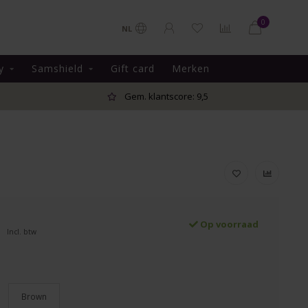
0
NL
y
Samshield
Gift card
Merken
Gem. klantscore: 9,5
Op voorraad
Incl. btw
Brown