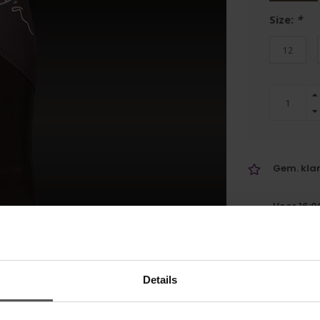
Size:
*
12
Gem. klan
Voor 16:0
verzonde
Details