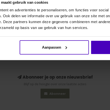
o maakt gebruik van cookies
ent en advertenties te personaliseren, om functies voor social
Gerelate
. Ook delen we informatie over uw gebruik van onze site met on
e. Deze partners kunnen deze gegevens combineren met andere i
erzameld op basis van uw gebruik van hun services.
Aanpassen
Abonneer je op onze nieuwsbrief
Blijf op de hoogte over onze laatste acties
Abonneer