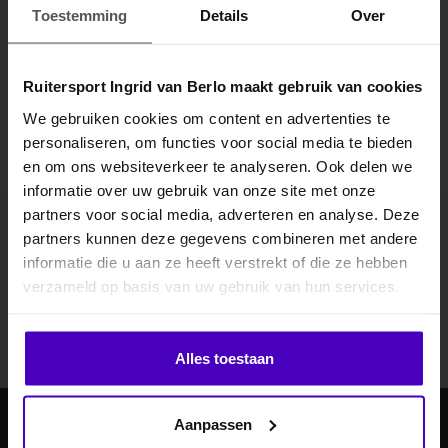
Toestemming
Details
Over
Gerelateerde producten
Ruitersport Ingrid van Berlo maakt gebruik van cookies
We gebruiken cookies om content en advertenties te
personaliseren, om functies voor social media te bieden
MELD JE AAN VOOR
en om ons websiteverkeer te analyseren. Ook delen we
10% KORTING
informatie over uw gebruik van onze site met onze
partners voor social media, adverteren en analyse. Deze
partners kunnen deze gegevens combineren met andere
Abonneer je op onze nieuwsbrief
informatie die u aan ze heeft verstrekt of die ze hebben
.
Blijf op de hoogte over onze laatste acties
verzameld op basis van uw gebruik van hun services.
Abonneer
Klik hier om je korting te ontvangen
Alles toestaan
Nee dankje, ik wil geen korting.
Aanpassen