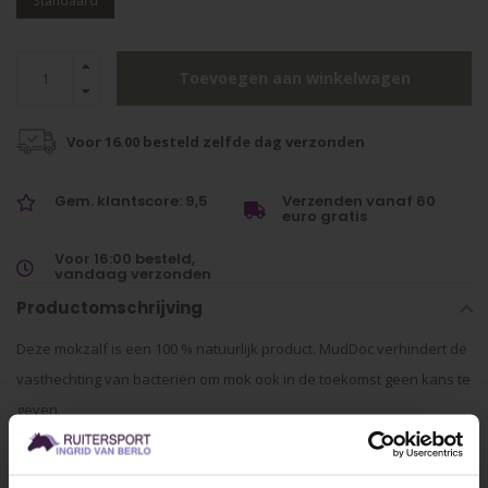
Standaard
Toevoegen aan winkelwagen
Voor 16.00 besteld zelfde dag verzonden
Gem. klantscore: 9,5
Verzenden vanaf 60
euro gratis
Voor 16:00 besteld,
vandaag verzonden
Productomschrijving
Deze mokzalf is een 100 % natuurlijk product. MudDoc verhindert de
vasthechting van bacteriën om mok ook in de toekomst geen kans te
geven.
Specificaties