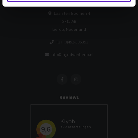
Ingrid van Berlo
Laan ten Boomen 4
5715 AB
Lierop, Nederland
+31 (0)492-335353
info@ingridvanberlo.nl
Reviews