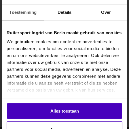
Specificaties
Toestemming
Details
Over
Gerelateerde producten
Ruitersport Ingrid van Berlo maakt gebruik van cookies
We gebruiken cookies om content en advertenties te
personaliseren, om functies voor social media te bieden
MELD JE AAN VOOR
en om ons websiteverkeer te analyseren. Ook delen we
10% KORTING
informatie over uw gebruik van onze site met onze
partners voor social media, adverteren en analyse. Deze
partners kunnen deze gegevens combineren met andere
informatie die u aan ze heeft verstrekt of die ze hebben
.
Abonneer je op onze nieuwsbrief
verzameld op basis van uw gebruik van hun services.
Blijf op de hoogte over onze laatste acties
Klik hier om je korting te ontvangen
Abonneer
Alles toestaan
Nee dankje, ik wil geen korting.