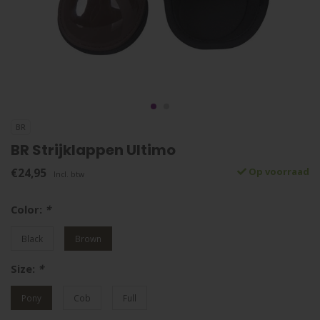
BR
BR Strijklappen Ultimo
€24,95
Op voorraad
Incl. btw
Color:
*
Black
Brown
Size:
*
Pony
Cob
Full