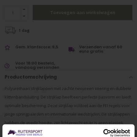
Toevoegen aan winkelwagen
1 dag
Gem. klantscore: 9,5
Verzenden vanaf 60
euro gratis
Voor 16:00 besteld,
vandaag verzonden
Productomschrijving
Polyurethaan strijklappen met zachte neopreen voering en dubbele
klittenbandsluiting. De strijklap heeft een perfecte pasvorm en biedt
optimale bescherming. Deze strijklap voldoet aan de FEI regels voor
jonge springpaarden en internationale wedstrijden. De strijklappen
hebben de goede hoogte, zijn lichtgewicht en er is geen elastiek
gebruikt in de sluitingen.