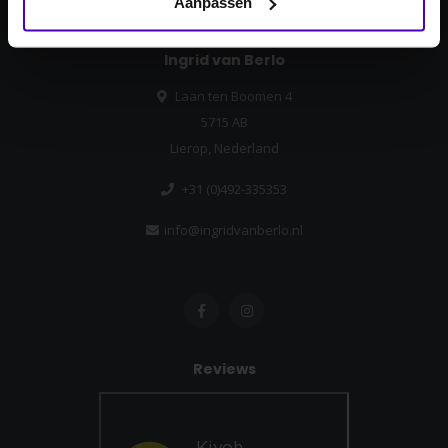
Aanpassen
Ingrid van Berlo
Laan ten Boomen 4
5715 AB
Lierop, Nederland
+31 (0)492-335353
info@ingridvanberlo.nl
Reviews