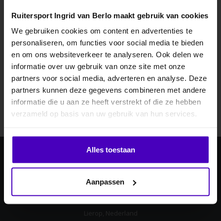
Ruitersport Ingrid van Berlo maakt gebruik van cookies
We gebruiken cookies om content en advertenties te
personaliseren, om functies voor social media te bieden
MELD JE AAN VOOR
en om ons websiteverkeer te analyseren. Ook delen we
10% KORTING
informatie over uw gebruik van onze site met onze
Abonneer je op onze nieuwsbrief
partners voor social media, adverteren en analyse. Deze
Blijf op de hoogte over onze laatste acties
partners kunnen deze gegevens combineren met andere
informatie die u aan ze heeft verstrekt of die ze hebben
Abonneer
.
verzameld op basis van uw gebruik van hun services.
Klik hier om je korting te ontvangen
Alles toestaan
Ingrid van Berlo
Nee dankje, ik wil geen korting.
Aanpassen
Laan ten Boomen 4
5715 AB
Lierop, Nederland