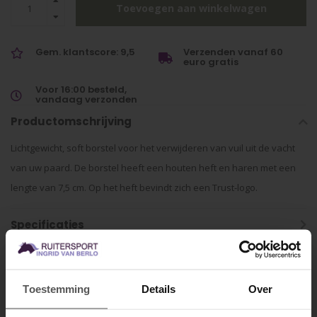
Toevoegen aan winkelwagen
Gem. klantscore: 9,5
Verzenden vanaf 60
euro gratis
Voor 16:00 besteld,
vandaag verzonden
Productomschrijving
Lichtgewicht, soft borstel voor het verwijderen van vuil uit de vacht
van uw paard. De borstel heeft een houten heft en haren met een
lengte van 7,5 cm. Op het heft bevindt zich een Trust-logo.
Specificaties
Gerelateerde producten
Toestemming
Details
Over