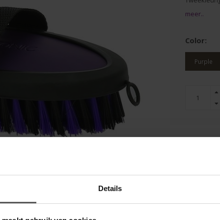
Tweekleuri
meer..
Color:
Purple
Gem. klan
Voor 16:0
verzonde
Details