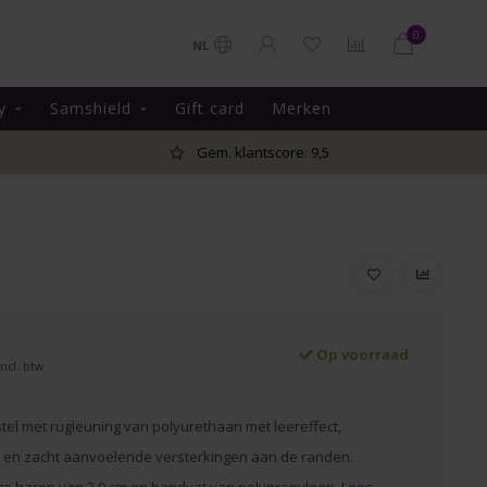
0
NL
y
Samshield
Gift card
Merken
Gem. klantscore: 9,5
Op voorraad
Incl. btw
tel met rugleuning van polyurethaan met leereffect,
 en zacht aanvoelende versterkingen aan de randen.