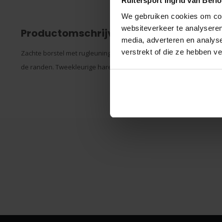
Ruitersport Ingrid van Berl
We gebruiken cookies om cont
websiteverkeer te analyseren
Productomschrijving
media, adverteren en analys
verstrekt of die ze hebben v
Zachte borstel met rugleuning van polyurethaan met leereffect, 
de randen. Tweekleurige haren van 3,9 cm en handvat van polypr