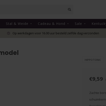
Stal & Weide
Cadeau & Hond
Sale
Kentuck
Op werkdagen voor 16.00 uur besteld zelfde dag verzonden
 model
HIPPOTONIC
€9,59
Zachte bors
schuimkern