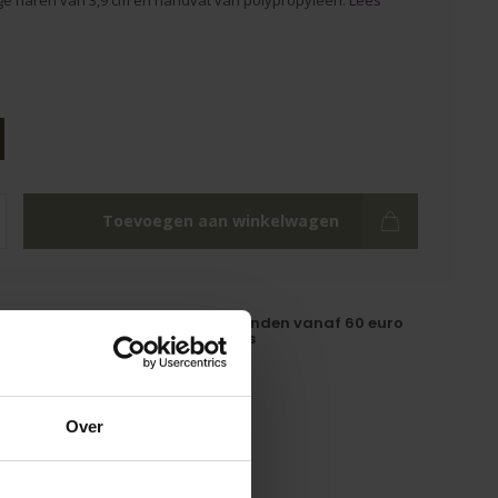
ge haren van 3,9 cm en handvat van polypropyleen.
Lees
Toevoegen aan winkelwagen
tscore: 9,5
Verzenden vanaf 60 euro
gratis
0 besteld, vandaag
n
Over