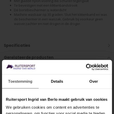
Met gladde nylon voering die schuren tegengaat
Te bevestigen met een klittenbandstrook
De borstbeschermer is waterdicht
Machine wasbaar op 30 graden. Sluit het klittenband en was
de beschermer in een
waszak
. Gebruik bij voorkeur geen
wasverzachter en niet drogen in de droger.
Specificaties
Gerelateerde producten
Toestemming
Details
Over
Ruitersport Ingrid van Berlo maakt gebruik van cookies
We gebruiken cookies om content en advertenties te
personaliseren, om functies voor social media te bieden