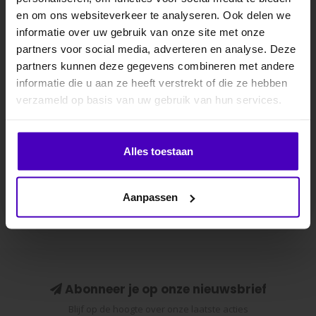
MELD JE AAN VOOR
QHP
QHP
en om ons websiteverkeer te analyseren. Ook delen we
Peesbeschermers
Strijklappen Ontario
10% KORTING
informatie over uw gebruik van onze site met onze
Ontario
partners voor social media, adverteren en analyse. Deze
Bescherm de achterbenen
Bescherm de achterbenen
partners kunnen deze gegevens combineren met andere
van jouw paard tegen
van jouw paard tegen
informatie die u aan ze heeft verstrekt of die ze hebben
.
aantikken met deze
aantikken met deze
€64,95
€47,50
verzameld op basis van uw gebruik van hun services.
strijklappen voo..
strijklappen voo..
Klik hier om je korting te ontvangen
Alles toestaan
Nee dankje, ik wil geen korting.
Aanpassen
Abonneer je op onze nieuwsbrief
Blijf op de hoogte over onze laatste acties