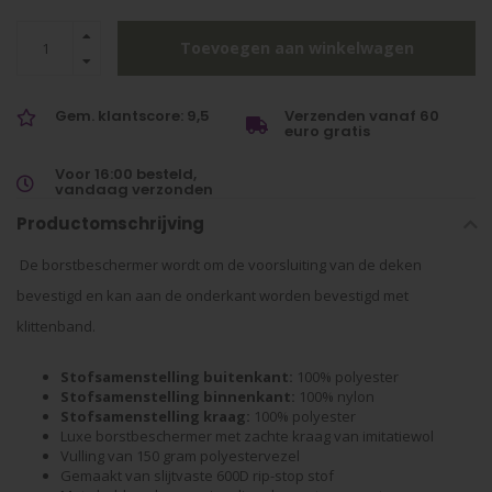
Toevoegen aan winkelwagen
Gem. klantscore: 9,5
Verzenden vanaf 60
euro gratis
Voor 16:00 besteld,
vandaag verzonden
Productomschrijving
De borstbeschermer wordt om de voorsluiting van de deken
bevestigd en kan aan de onderkant worden bevestigd met
klittenband.
Stofsamenstelling buitenkant:
100% polyester
Stofsamenstelling binnenkant:
100% nylon
Stofsamenstelling kraag:
100% polyester
Luxe borstbeschermer met zachte kraag van imitatiewol
Vulling van 150 gram polyestervezel
Gemaakt van slijtvaste 600D rip-stop stof