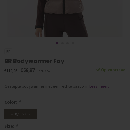
BR
BR Bodywarmer Fay
€59,97
Op voorraad
€119,95
Incl. btw
Gestepte bodywarmer met een rechte pasvorm
Lees meer..
Color:
*
Twilight Mauve
Size:
*