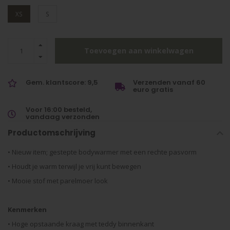
XS
S
Toevoegen aan winkelwagen
Gem. klantscore: 9,5
Verzenden vanaf 60
euro gratis
Voor 16:00 besteld,
vandaag verzonden
Productomschrijving
• Nieuw item; gestepte bodywarmer met een rechte pasvorm
• Houdt je warm terwijl je vrij kunt bewegen
• Mooie stof met parelmoer look
Kenmerken
• Hoge opstaande kraag met teddy binnenkant