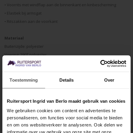
• Voorrits met windflap aan de binnenkant en kinbescherming
• Elastiek bij armsgat
• Ritszakken aan de voorkant
Materiaal
Buitenzijde: polyester
Voering: 290T polyester
Vulling: nep-dons 170 g
Wasvoorschriften
Toestemming
Details
Over
• 30 graden Celsius
• Binnenstebuiten
Ruitersport Ingrid van Berlo maakt gebruik van cookies
• Met vergelijkbare kleuren
We gebruiken cookies om content en advertenties te
• Geen wasverzachter
personaliseren, om functies voor social media te bieden
MELD JE AAN VOOR
• Niet geschikt voor de droger
en om ons websiteverkeer te analyseren. Ook delen we
10% KORTING
• Ritsen sluiten
informatie over uw gebruik van onze site met onze