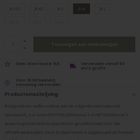
JR-XXS
JR-XS
JR-S
JR-M
JR-L
SR-XS
SR-S
SR-M
Toevoegen aan winkelwagen
Gem. klantscore: 9,5
Verzenden vanaf 60
euro gratis
Voor 16:00 besteld,
vandaag verzonden
Productomschrijving
Bodyprotector welke voldoet aan de volgende internationale
standaards, o.a. norm EN13158:2009 klasse 3 en BETA2009 level 3
(paars logo) wat deze bodyprotector geschikt maakt voor alle
officiële wedstrijden. Deze bodyprotector is opgebouwd uit flexibele