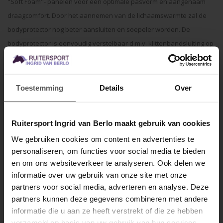
"Soft Foam"- panelen voor een optimale pasvorm en aangenaam
draagcomfort. Door het aannemen van de lichaamswarmte zal de
bodyprotector nog beter aansluiten en soepeler worden. De
bodyprotector is eenvoudig verstelbaar d.m.v. klittenbandsluiting op
de schouders en in de taille. Voorzien van reflecterende biezen en
een ritssluiting aan de voorzijde.
Toestemming
Details
Over
Materiaal: Polyester
Voering: Polyester/nylon
Ruitersport Ingrid van Berlo maakt gebruik van cookies
Fill: High density foam
We gebruiken cookies om content en advertenties te
Specificaties
personaliseren, om functies voor social media te bieden
MELD JE AAN VOOR
en om ons websiteverkeer te analyseren. Ook delen we
10% KORTING
Gerelateerde producten
informatie over uw gebruik van onze site met onze
partners voor social media, adverteren en analyse. Deze
partners kunnen deze gegevens combineren met andere
informatie die u aan ze heeft verstrekt of die ze hebben
.
verzameld op basis van uw gebruik van hun services.