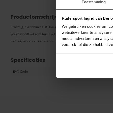
Toestemming
Productomschrijving
Ruitersport Ingrid van Berl
We gebruiken cookies om cont
Prachtig, die schimmels! Hoe graag we ze ook zien, makkelijk is het 
websiteverkeer te analyseren
Wash wordt wit echt terug wit. Ook hardnekkige gras-, mest- of ur
media, adverteren en analys
verdwijnen als sneeuw voor de zon. De unieke formule lift vlekken 
verstrekt of die ze hebben v
Specificaties
EAN Code
542501690195