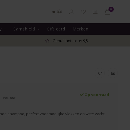
0
NL
y
Samshield
Gift card
Merken
Gem. klantscore: 9,5
Op voorraad
Incl. btw
nde shampoo, perfect voor moeilijke vlekken en witte vacht