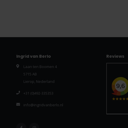
Ingrid van Berlo
Reviews
Laan ten Boomen 4
5715 AB
Lierop, Nederland
+31 (0)492-335353
info@ingridvanberlo.nl