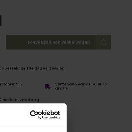
Toevoegen aan winkelwagen
.00 besteld zelfde dag verzonden
tscore: 9,5
Verzenden vanaf 60 euro
gratis
0 besteld, vandaag
n