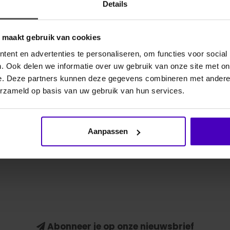
Details
Gerelate
o maakt gebruik van cookies
ent en advertenties te personaliseren, om functies voor social
niet ze stralend wit te krijgen. Met Cavalor Bianco
. Ook delen we informatie over uw gebruik van onze site met on
inevlekken op witte benen of andere vachtkleuren
e. Deze partners kunnen deze gegevens combineren met andere i
zonder de huid te irriteren.
erzameld op basis van uw gebruik van hun services.
Aanpassen
3
Abonneer je op onze nieuwsbrief