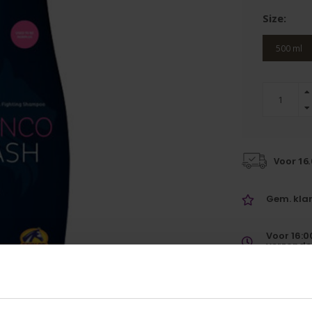
Size:
500 ml
Voor 16
Gem. klan
Voor 16:0
verzonde