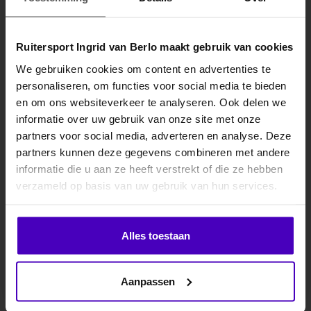
Gerelateerde producten
Ruitersport Ingrid van Berlo maakt gebruik van cookies
We gebruiken cookies om content en advertenties te
personaliseren, om functies voor social media te bieden
MELD JE AAN VOOR
en om ons websiteverkeer te analyseren. Ook delen we
10% KORTING
informatie over uw gebruik van onze site met onze
partners voor social media, adverteren en analyse. Deze
partners kunnen deze gegevens combineren met andere
informatie die u aan ze heeft verstrekt of die ze hebben
.
BR
BR
verzameld op basis van uw gebruik van hun services.
Zadeldek CLX
Vliegenmuts CLX
Klik hier om je korting te ontvangen
Het stijlvolle CLX zadeldek
• Oren van zacht en
Alles toestaan
is vierkant gestept met BR
rekbaar Lycra
logostiksels voor een uni..
• Elegant afgewerkt met
€59,95
€24,95
Nee dankje, ik wil geen korting.
twee subtiele bie..
Aanpassen