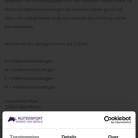
neopreen met ventilatiegaatjes voor een optimale luchtcirculatie. De
elastische klittenbandsluitingen zijn breed en blijven goed vast
zitten. Het strijkgedeelte zorgt voor optimale bescherming van de
paardenbenen.
Matchende CLX springschoenen, art. 312149.
S =2 klittenbandsluitingen
M = 3 klittenbandsluitingen
L = 3 klittenbandsluitingen
XL = 4 klittenbandsluitingen
Composition Main
100% Polyurethane
Composition Third
100% Polychloroprene
Specificaties
Toestemming
Details
Over