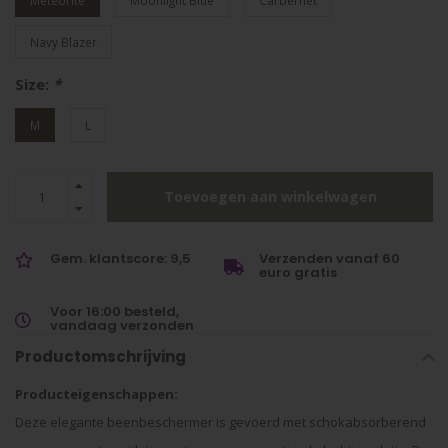
Meteorite
Moonlight Blue
Carbernet
Navy Blazer
Size:
*
M
L
Toevoegen aan winkelwagen
Gem. klantscore: 9,5
Verzenden vanaf 60
euro gratis
Voor 16:00 besteld,
vandaag verzonden
Productomschrijving
Producteigenschappen:
Deze elegante beenbeschermer is gevoerd met schokabsorberend